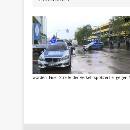
Betrug durch Schocka
POL-RT
[ Mai 22, 2026 ]
POL-RT
[ Mai 22, 2026 ]
POLIZEIBERICHTE
POL-RT:
[ Mai 25, 2026 ]
worden. Einer Streife der Verkehrspolizei fiel gegen 
POLIZEIBERICHTE