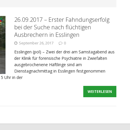
nrufer
POLIZEIBERICHTE
26.09.2017 – Erster Fahndungserfolg
: Widerstand geleistet
POLIZEIBERICHTE
bei der Suche nach flüchtigen
Ausbrechern in Esslingen
: Mutmaßlicher Rauschgiftdealer in Haft
September 26, 2017
0
Esslingen (pol) – Zwei der drei am Samstagabend aus
der Klinik für forensische Psychiatrie in Zwiefalten
ausgebrochenene Häftlinge sind am
Dienstagnachmittag in Esslingen festgenommen
 Gasaustritt aus Pkw, Unfälle, Einbrecher gefasst
15 Uhr in der
WEITERLESEN