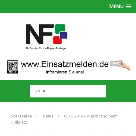
MENU
Startseite
News
05.05.2018 – Waldbrand beim
Grillplatz