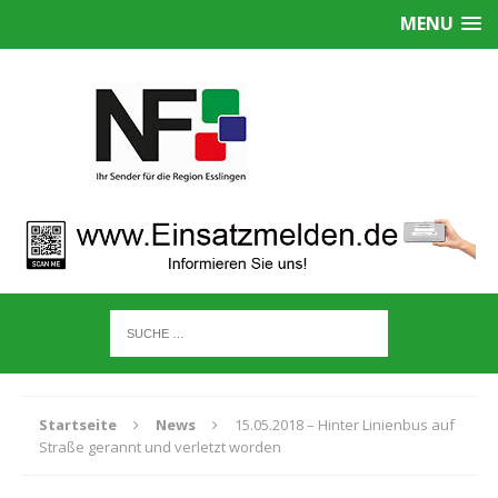
MENU
Startseite
News
15.05.2018 – Hinter Linienbus auf
Straße gerannt und verletzt worden