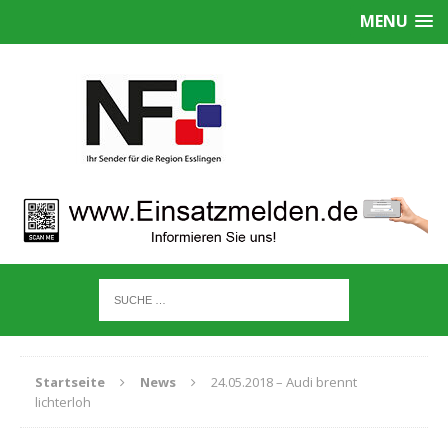
MENU
Startseite
News
24.05.2018 – Audi brennt
lichterloh