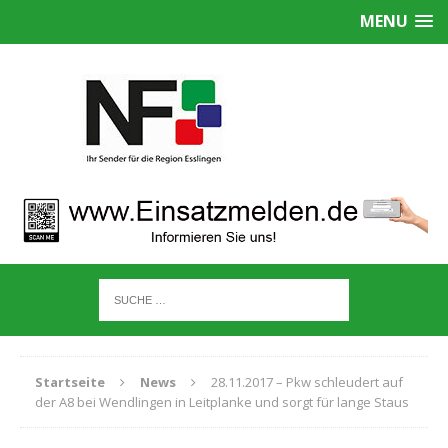
MENU
Startseite
News
28.11.2017 – Pkw schleudert auf
der A8 bei Wendlingen in Leitplanke und sorgt für lange Staus