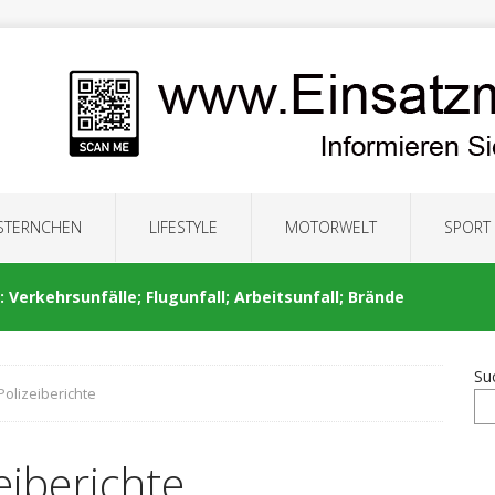
 STERNCHEN
LIFESTYLE
MOTORWELT
SPORT
 Verkehrsunfälle; Flugunfall; Arbeitsunfall; Brände
Su
Polizeiberichte
: Auseinandersetzung; Brände; Verkehrsunfälle;
eiberichte