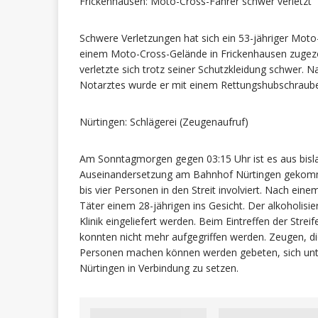
Frickenhausen: Moto-Cross-Fahrer schwer verletzt
Schwere Verletzungen hat sich ein 53-jähriger Mo
einem Moto-Cross-Gelände in Frickenhausen zugezo
verletzte sich trotz seiner Schutzkleidung schwer. 
Notarztes wurde er mit einem Rettungshubschrauber 
Nürtingen: Schlägerei (Zeugenaufruf)
Am Sonntagmorgen gegen 03:15 Uhr ist es aus bisl
Auseinandersetzung am Bahnhof Nürtingen gekomme
bis vier Personen in den Streit involviert. Nach ei
Täter einem 28-jährigen ins Gesicht. Der alkoholisi
Klinik eingeliefert werden. Beim Eintreffen der Stre
konnten nicht mehr aufgegriffen werden. Zeugen, 
Personen machen können werden gebeten, sich un
Nürtingen in Verbindung zu setzen.