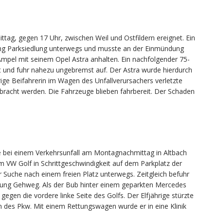
ttag, gegen 17 Uhr, zwischen Weil und Ostfildern ereignet. Ein
ung Parksiedlung unterwegs und musste an der Einmündung
mpel mit seinem Opel Astra anhalten. Ein nachfolgender 75-
t und fuhr nahezu ungebremst auf. Der Astra wurde hierdurch
ge Beifahrerin im Wagen des Unfallverursachers verletzte
ebracht werden. Die Fahrzeuge blieben fahrbereit. Der Schaden
ge bei einem Verkehrsunfall am Montagnachmittag in Altbach
nem VW Golf in Schrittgeschwindigkeit auf dem Parkplatz der
r Suche nach einem freien Platz unterwegs. Zeitgleich befuhr
chtung Gehweg. Als der Bub hinter einem geparkten Mercedes
 gegen die vordere linke Seite des Golfs. Der Elfjährige stürzte
n des Pkw. Mit einem Rettungswagen wurde er in eine Klinik