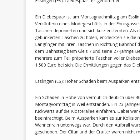
Esslingen (ES): Diebespaar festgenommen
Ein Diebespaar ist am Montagnachmittag am Essli
Verkäuferin eines Modegeschäfts in der Ehnisgasse 
Taschen deponierten und sich kurz entfernten. Als
gebunkerten Taschen zu holen, entdeckten sie die mit
Langfinger mit ihren Taschen in Richtung Bahnhof
dem Bahnsteig beim Gleis 7 und seine 27-jährige B
mehrere zum Teil präparierte Taschen voller Diebe
1.500 Euro bei sich. Die Ermittlungen gegen das Di
Esslingen (ES): Hoher Schaden beim Ausparken ent
Ein Schaden in Höhe von vermutlich deutlich über 
Montagvormittag in Weil entstanden. Ein 23-Jährige
rückwärts auf die Klosterallee einfahren. Dabei wa
beeinträchtigt. Beim Ausparken kam es zur Kollision
Wannenrain unterwegs war. Durch den Aufprall wu
geschoben. Der Citan und der Crafter waren nicht 