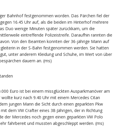
nger Bahnhof festgenommen worden. Das Pärchen fiel der
gegen 16.45 Uhr auf, als die beiden im Hinterhof mehrere
 das Duo wenige Minuten später zurückkam, um die
tlerweile eintreffende Polizeistreife. Daraufhin rannten die
 davon. Von den Beamten konnten der 36-jährige Mann auf
egleiterin in der S-Bahn festgenommen werden. Sie hatten
sgut, unter anderem Kleidung und Schuhe, im Wert von über
ebespärchen dauern an. (ms)
standen
40.000 Euro ist bei einem missglückten Ausparkmanöver am
r wollte kurz nach 9.40 Uhr mit einem Mercedes Citan
r dem jungen Mann die Sicht durch einen geparkten Pkw
 mit dem VW Crafter eines 38-Jährigen, der in Richtung
rde der Mercedes noch gegen einen geparkten VW Polo
mehr fahrbereit und mussten abgeschleppt werden. (ms)