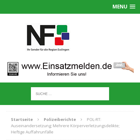
MENU
Startseite
Polizeiberichte
POL-RT:
Auseinandersetzung; Mehrere Körperverletzungsdelikte;
Heftige Auffahrunfälle