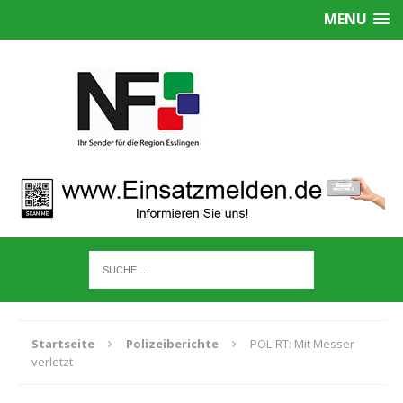
MENU
Startseite
Polizeiberichte
POL-RT: Mit Messer
verletzt