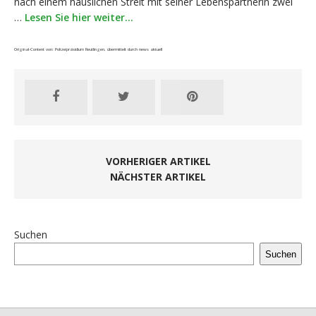
nach einem häuslichen Streit mit seiner Lebenspartnerin zwei
…
Lesen Sie hier weiter…
Original-Content von: Polizeipräsidium Reutlingen, übermittelt durch news aktuell
VORHERIGER ARTIKEL
NÄCHSTER ARTIKEL
Suchen
Suchen