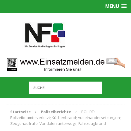
MENU
Startseite
Polizeiberichte
POL-RT:
Polizeibeamte verletzt; Küchenbrand; Auseinandersetzungen;
Zeugenaufrufe; Vandalen unterwegs; Fahrzeugbrand