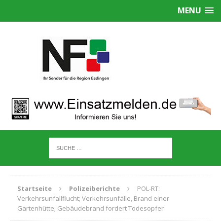
MENU
Startseite
Polizeiberichte
POL-RT:
Verkehrsunfallflucht; Verkehrsunfälle, Brand einer
Gartenhütte; Gebäudebrand fordert Todesopfer