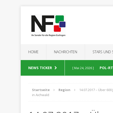
HOME
NACHRICHTEN
STARS UND
NEWS TICKER
POL-RT:
[ Mai 24, 2026 ]
POLIZEIBERICHTE
Startseite
Region
14.07.2017 – Über 600
in Aichwald
POL-RT
[ Mai 23, 2026 ]