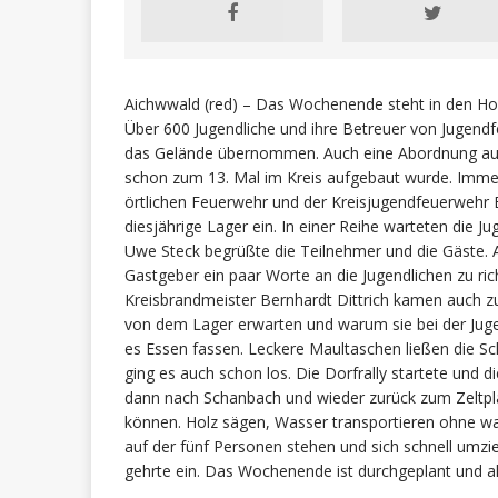
Aichwwald (red) – Das Wochenende steht in den Hor
Über 600 Jugendliche und ihre Betreuer von Jugen
das Gelände übernommen. Auch eine Abordnung aus d
schon zum 13. Mal im Kreis aufgebaut wurde. Immer
örtlichen Feuerwehr und der Kreisjugendfeuerwehr E
diesjährige Lager ein. In einer Reihe warteten die 
Uwe Steck begrüßte die Teilnehmer und die Gäste. A
Gastgeber ein paar Worte an die Jugendlichen zu ri
Kreisbrandmeister Bernhardt Dittrich kamen auch z
von dem Lager erwarten und warum sie bei der Jugen
es Essen fassen. Leckere Maultaschen ließen die S
ging es auch schon los. Die Dorfrally startete un
dann nach Schanbach und wieder zurück zum Zeltplat
können. Holz sägen, Wasser transportieren ohne was
auf der fünf Personen stehen und sich schnell umzi
gehrte ein. Das Wochenende ist durchgeplant und al