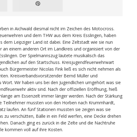
ben in Aichwald diesmal nicht im Zeichen des Motocross.
dfeuerwehren und dem THW aus dem Kreis Esslingen, haben
em Leipziger Land ist dabei. Eine Zeltstadt wie sie nun
 an einem anderen Ort im Landkreis und organisiert von der
sslingen. Der Spielmannszug läutete musikalisch das
Jugendlichen auf den Startschuss. Kreisjugendfeuerwehrwart
uch Bürgermeister Nicolas Fink ließ es sich nicht nehmen als
chten. Kreisverbandsvorsitzender Bernd Müller und
u Wort. Wir haben uns bei den Jugendlichen umgehört was sie
dfeuerwehr aktiv sind. Nach der offiziellen Eröffnung, hieß
chlange am Essenzelt immer länger werden. Nach der Stärkung
d die Teilnehmer mussten von den Horben nach Krummhardt,
z laufen. An fünf Stationen mussten sie zeigen was sie
 zu verschütten, Bälle in ein Feld werfen, eine Decke drehen
ehen. Danach ging es zurück in die Zelte und die Nachtruhe
le kommen voll auf ihre Kosten.