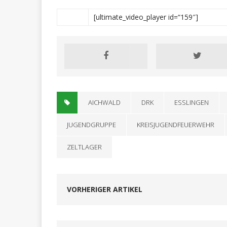
[ultimate_video_player id=“159″]
AICHWALD
DRK
ESSLINGEN
JUGENDGRUPPE
KREISJUGENDFEUERWEHR
ZELTLAGER
VORHERIGER ARTIKEL