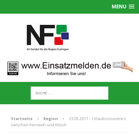
MENU
Startseite
Region
23.05.2017 – Urlaubssouvenirs
zwischen Fernweh und Kitsch