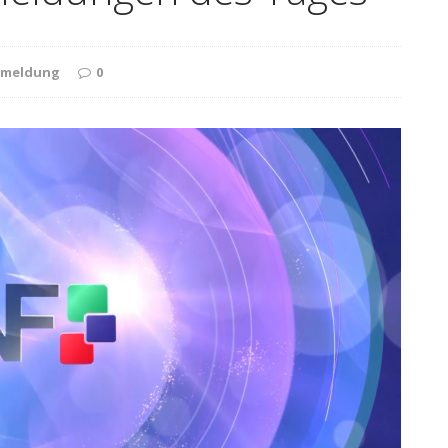
: Mutmaßlicher Rauschgiftdealer in Haft
smeldung
0
 Gasaustritt aus Pkw, Unfälle, Einbrecher gefasst