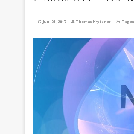
POL-RT
[ Mai 22, 2026 ]
Juni 21, 2017
Thomas Krytzner
Tage
POLIZEIBERICHTE
POL-RT:
[ Mai 25, 2026 ]
POLIZEIBERICHTE