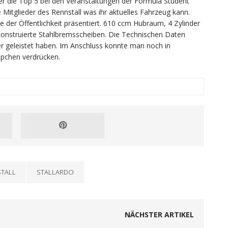
r die Top 5 bei den Veranstaltungen der Formula Student
Mitglieder des Rennstall was ihr aktuelles Fahrzeug kann.
 der Öffentlichkeit präsentiert. 610 ccm Hubraum, 4 Zylinder
nkonstruierte Stahlbremsscheiben. Die Technischen Daten
r geleistet haben. Im Anschluss konnte man noch in
ppchen verdrücken.
TALL
STALLARDO
NÄCHSTER ARTIKEL