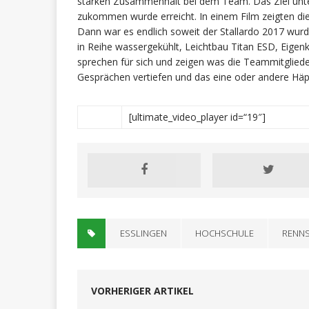
starken Zusammenhalt bei dem Team. Das Ziel unte
zukommen wurde erreicht. In einem Film zeigten die 
Dann war es endlich soweit der Stallardo 2017 wurde
in Reihe wassergekühlt, Leichtbau Titan ESD, Eige
sprechen für sich und zeigen was die Teammitgliede
Gesprächen vertiefen und das eine oder andere Hä
[ultimate_video_player id=“19″]
ESSLINGEN
HOCHSCHULE
RENNS
VORHERIGER ARTIKEL