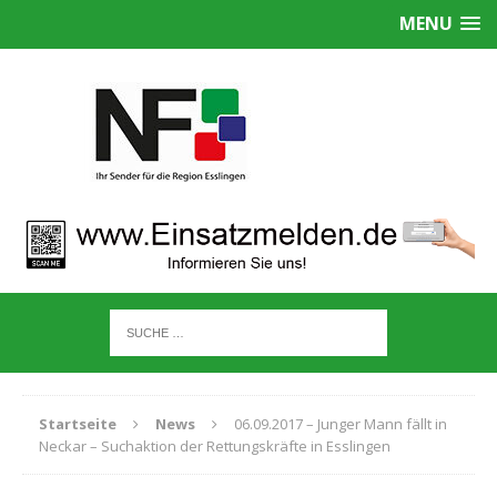
MENU
Startseite
News
06.09.2017 – Junger Mann fällt in
Neckar – Suchaktion der Rettungskräfte in Esslingen