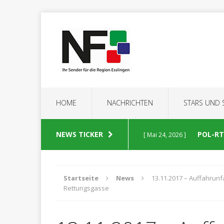
HOME
NACHRICHTEN
STARS UND
NEWS TICKER
POL-RT:
[ Mai 24, 2026 ]
POLIZEIBERICHTE
Startseite
News
13.11.2017 – Auffahrunf
Rettungsgasse
POL-RT
[ Mai 23, 2026 ]