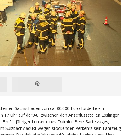
d einen Sachschaden von ca. 80.000 Euro forderte ein
n 17 Uhr auf der A8, zwischen den Anschlussstellen Esslingen
 Ein 51-jähriger Lenker eines Daimler-Benz Sattelzuges,
em Sulzbachviadukt wegen stockenden Verkehrs sein Fahrzeug
bremsen. Der dahinterfahrende 60-jährige Lenker eines Lkw,