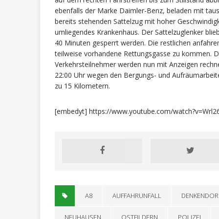
ebenfalls der Marke Daimler-Benz, beladen mit taus
bereits stehenden Sattelzug mit hoher Geschwindigk
umliegendes Krankenhaus. Der Sattelzuglenker blie
40 Minuten gesperrt werden. Die restlichen anfahre
teilweise vorhandene Rettungsgasse zu kommen. Die
Verkehrsteilnehmer werden nun mit Anzeigen rechne
22:00 Uhr wegen den Bergungs- und Aufräumarbeiten
zu 15 Kilometern.
[embedyt] https://www.youtube.com/watch?v=Wrl2
A8
AUFFAHRUNFALL
DENKENDOR
NEUHAUSEN
OSTFILDERN
POLIZEI