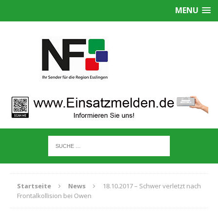
MENU
Startseite
News
18.10.2017 – Schwer verletzt nach
Frontalkollision bei Owen