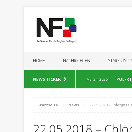
HOME
NACHRICHTEN
STARS UND
NEWS TICKER
POL-RT:
[ Mai 24, 2026 ]
POLIZEIBERICHTE
Startseite
News
22.05.2018 – Chlorgasal
POL-RT
[ Mai 23, 2026 ]
22.05.2018 – Chlo