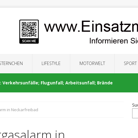
 STERNCHEN
LIFESTYLE
MOTORWELT
SPORT
 Verkehrsunfälle; Flugunfall; Arbeitsunfall; Brände
Su
arm in Neckarfreibad
: Auseinandersetzung; Brände; Verkehrsunfälle;
rgasalarm in