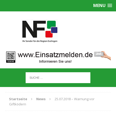
MENU
Startseite
News
25.07.2018 – Warnung vor
Giftködern