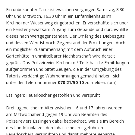
Ein unbekannter Täter ist zwischen vergangen Samstag, 8.30
Uhr und Mittwoch, 16.30 Uhr in ein Einfamilienhaus im
Kirchheimer Wiesenweg eingebrochen. Er verschaffte sich über
ein Fenster gewaltsam Zugang zum Gebäude und durchwühlte
dieses nach Wertgegenständen. Der Umfang des Diebesguts
und dessen Wert ist noch Gegenstand der Ermittlungen. Auch
ein möglicher Zusammenhang mit dem Aufbruch einer
Gartenhütte in unmittelbarer Nachbarschaft wird derzeit
geprüft. Das Polizeirevier Kirchheim / Teck hat die Ermittlungen
aufgenommen und bittet Zeugen, die in der Umgebung des
Tatorts verdächtige Wahrnehmungen gemacht haben, sich
unter der Telefonnummer
070 21/50 10
zu melden. (om)
Esslingen: Feuerlöscher gestohlen und versprüht
Drei Jugendliche im Alter zwischen 16 und 17 Jahren wurden
am Mittwochabend gegen 19 Uhr von Beamten des
Polizeireviers Esslingen dabei beobachtet, wie sie im Bereich
des Landolinplatzes den Inhalt eines mitgeführten
Feuerlöschers versprühten und damit mehrere geparkte