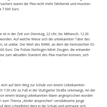
sachers waren die Pkw nicht mehr fahrbereit und mussten
a 7 000 Euro.
st in der Zeit von Dienstag, 22 Uhr, bis Mittwoch, 12.30
worden. Auf welche Weise sich die unbekannten Täter des
en, ist unklar. Der Wert des BMW, an dem die Kennzeichen ES-
00 Euro. Die Polizei Nürtingen bittet Zeugen, die entweder
se zum aktuellen Standort des Pkw machen können, sich
.
in Aich auf dem Weg zur Schule von einem Unbekannten
 7.30 Uhr zu Fuß in der Stuttgarter Straße unterwegs. An der
e von einem bislang unbekannten Mann angesprochen worden
 zum Thema „Kinder ansprechen“ sensibilisierte Junge
uf dem schnellsten Weg in die Schule und vertraute sich