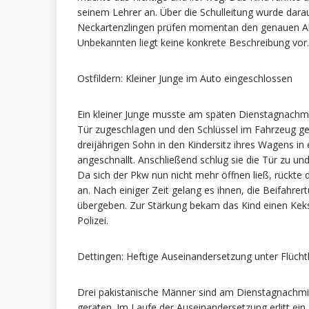
seinem Lehrer an. Über die Schulleitung wurde darau
Neckartenzlingen prüfen momentan den genauen Abl
Unbekannten liegt keine konkrete Beschreibung vor.
Ostfildern: Kleiner Junge im Auto eingeschlossen
Ein kleiner Junge musste am späten Dienstagnachmi
Tür zugeschlagen und den Schlüssel im Fahrzeug gel
dreijährigen Sohn in den Kindersitz ihres Wagens in
angeschnallt. Anschließend schlug sie die Tür zu un
Da sich der Pkw nun nicht mehr öffnen ließ, rückte
an. Nach einiger Zeit gelang es ihnen, die Beifahrer
übergeben. Zur Stärkung bekam das Kind einen Keks 
Polizei.
Dettingen: Heftige Auseinandersetzung unter Flücht
Drei pakistanische Männer sind am Dienstagnachmitta
geraten. Im Laufe der Auseinandersetzung erlitt ein 