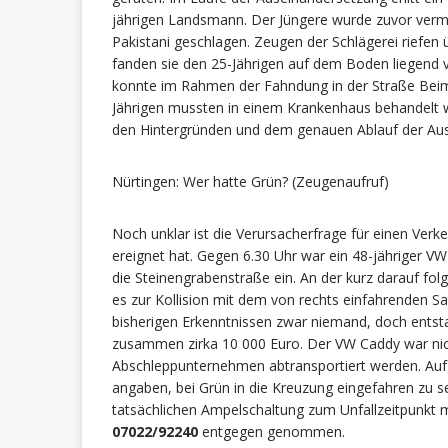
jährigen Landsmann. Der Jüngere wurde zuvor vermu
Pakistani geschlagen. Zeugen der Schlägerei riefen ü
fanden sie den 25-Jährigen auf dem Boden liegend 
konnte im Rahmen der Fahndung in der Straße Beim
Jährigen mussten in einem Krankenhaus behandelt we
den Hintergründen und dem genauen Ablauf der A
Nürtingen: Wer hatte Grün? (Zeugenaufruf)
Noch unklar ist die Verursacherfrage für einen Verk
ereignet hat. Gegen 6.30 Uhr war ein 48-jähriger V
die Steinengrabenstraße ein. An der kurz darauf f
es zur Kollision mit dem von rechts einfahrenden Sa
bisherigen Erkenntnissen zwar niemand, doch entst
zusammen zirka 10 000 Euro. Der VW Caddy war nic
Abschleppunternehmen abtransportiert werden. Aufgr
angaben, bei Grün in die Kreuzung eingefahren zu se
tatsächlichen Ampelschaltung zum Unfallzeitpunk
07022/92240
entgegen genommen.