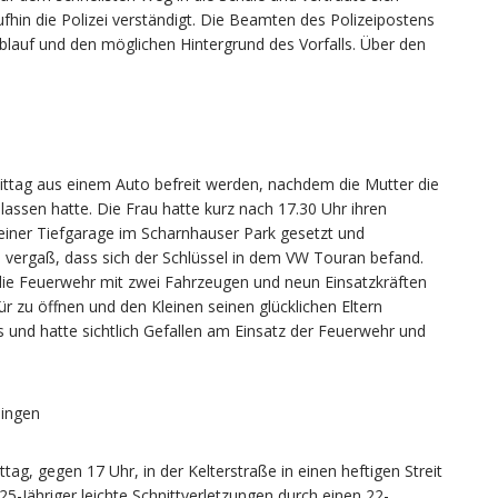
fhin die Polizei verständigt. Die Beamten des Polizeipostens
auf und den möglichen Hintergrund des Vorfalls. Über den
ttag aus einem Auto befreit werden, nachdem die Mutter die
assen hatte. Die Frau hatte kurz nach 17.30 Uhr ihren
 einer Tiefgarage im Scharnhauser Park gesetzt und
d vergaß, dass sich der Schlüssel in dem VW Touran befand.
 die Feuerwehr mit zwei Fahrzeugen und neun Einsatzkräften
tür zu öffnen und den Kleinen seinen glücklichen Eltern
und hatte sichtlich Gefallen am Einsatz der Feuerwehr und
lingen
g, gegen 17 Uhr, in der Kelterstraße in einen heftigen Streit
25-Jähriger leichte Schnittverletzungen durch einen 22-