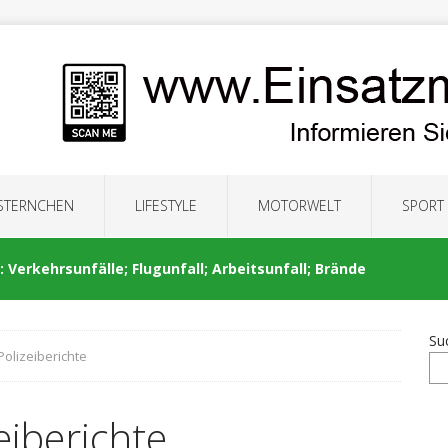
 STERNCHEN
LIFESTYLE
MOTORWELT
SPORT
 Verkehrsunfälle; Flugunfall; Arbeitsunfall; Brände
Su
Polizeiberichte
: Auseinandersetzung; Brände; Verkehrsunfälle;
eiberichte