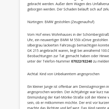
gebracht werden. Außer dem Wagen des Unfallverur
geborgen werden. Der Schaden beläuft sich auf zirk
Nürtingen: BMW gestohlen (Zeugenaufruf)
Vom Hof eines Wohnhauses in der Schömbergstraße i
Uhr, ein neuwertiger BMW M 550i xDrive gestohlen 
silbergrau lackierten Fahrzeugs bemächtigen konnt
GK 215 angebracht waren, liegt bei annähernd 100.0
Beobachtungen zur Tat gemacht haben oder Hinwei
unter der Telefon-Nummer
07022/92240
zu melden
Aichtal: Kind von Unbekanntem angesprochen
Ein kleiner Junge ist offenbar am Dienstagmorgen 
angesprochen worden. Der Achtjährige war kurz nach
Einmündung der Karl-Mörike-Straße soll der Klein
sein, ob er mitkommen möchte. Der erst vor kurzem
machte das Richtige und lief weg. Das Kind rannte a