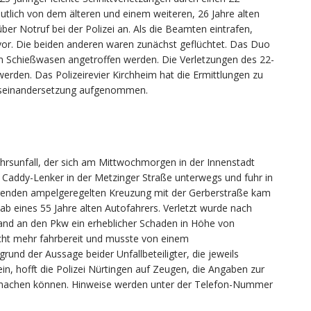
tlich von dem älteren und einem weiteren, 26 Jahre alten
ber Notruf bei der Polizei an. Als die Beamten eintrafen,
vor. Die beiden anderen waren zunächst geflüchtet. Das Duo
 Schießwasen angetroffen werden. Die Verletzungen des 22-
rden. Das Polizeirevier Kirchheim hat die Ermittlungen zu
useinandersetzung aufgenommen.
ehrsunfall, der sich am Mittwochmorgen in der Innenstadt
W Caddy-Lenker in der Metzinger Straße unterwegs und fuhr in
olgenden ampelgeregelten Kreuzung mit der Gerberstraße kam
ab eines 55 Jahre alten Autofahrers. Verletzt wurde nach
and an den Pkw ein erheblicher Schaden in Höhe von
ht mehr fahrbereit und musste von einem
und der Aussage beider Unfallbeteiligter, die jeweils
in, hofft die Polizei Nürtingen auf Zeugen, die Angaben zur
t machen können. Hinweise werden unter der Telefon-Nummer