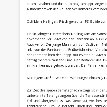
beschlagnahmt und das Auto abgeschleppt. Angesicht
Aufmerksamkeit des Zeugen Schlimmeres verhindert
Ostfildern-Nellingen: Frisch gekaufter PS-Bolide z
Ein 18-jähriger Führerschein-Neuling kam am Sams
erworbenen 3er BMW von der Fahrbahn ab, als er of
Auto verlor. Der junge Mann fuhr von Ostfildern-Ne
links von der Fahrbahn ab. Er überfuhr einen Verte
der Fahrbahn kam der knapp 300 PS starke BMW au
betrug mehrere tausend Euro. Der Beifahrer des 18-J
ein Krankenhaus gebracht werden. Der Fahrer kam 
Nürtingen: Große Beute bei Wohnungseinbruch (
Zur Zeit des späten Samstagnachmittags ist in der
Unbekannte Täter gelangten über die Terrassentür 
Erd- und Obergeschoss. Das Diebesgut, welches sie
zehntausend Euro u.a. Bargeld, Uhren und Schmuck. 