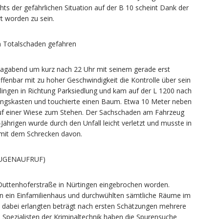
s der gefährlichen Situation auf der B 10 scheint Dank der
 worden zu sein.
um Totalschaden gefahren
tagabend um kurz nach 22 Uhr mit seinem gerade erst
fenbar mit zu hoher Geschwindigkeit die Kontrolle über sein
llingen in Richtung Parksiedlung und kam auf der L 1200 nach
ilungskasten und touchierte einen Baum. Etwa 10 Meter neben
f einer Wiese zum Stehen. Der Sachschaden am Fahrzeug
ährigen wurde durch den Unfall leicht verletzt und musste in
mit dem Schrecken davon.
ZEUGENAUFRUF)
 Duttenhoferstraße in Nürtingen eingebrochen worden.
in ein Einfamilienhaus und durchwühlten sämtliche Räume im
 dabei erlangten beträgt nach ersten Schätzungen mehrere
Spezialisten der Kriminaltechnik haben die Spurensuche