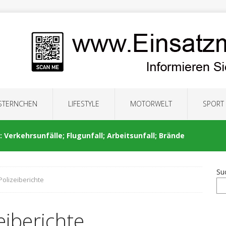
 STERNCHEN
LIFESTYLE
MOTORWELT
SPORT
 Verkehrsunfälle; Flugunfall; Arbeitsunfall; Brände
Su
Polizeiberichte
: Auseinandersetzung; Brände; Verkehrsunfälle;
eiberichte