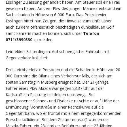
Esslinger Zulassung gehandelt haben. Am Steuer soll eine Frau
gesessen haben. An dem Pkw des jungen Mannes entstand ein
Sachschaden in Höhe von 6 000 Euro. Das Polizeirevier
Esslingen bittet nun Zeugen, die Hinweise zum Unfall aber
auch zu dem offensichtlich beschädigten dunkelblauen Golf
samt Fahrerin machen können, sich unter
Telefon
0711/3990330
zu melden.
Leinfelden-Echterdingen: Auf schneeglatter Fahrbahn mit
Gegenverkehr kollidiert
Drei Leichtverletzte Personen und ein Schaden in Höhe von 20
000 Euro sind die Bilanz eines Verkehrsunfalls, der sich am
späten Samstag in Musberg ereignet hat. Der 21-jährige
Fahrer eines Pkw Mazda war gegen 23.37 Uhr auf der
Karlstraße in Richtung Leinfelden unterwegs. Bei
geschlossener Schnee- und Eisdecke rutschte er auf Höhe der
Einmündung Mohnstraße in einer Rechtskurve auf die
Gegenfahrbahn, wo er frontal mit einem entgegenkommenden
Porsche kollidierte. Bei dem Zusammenstoß wurden der
Mazda-Fahrer, ein 23-jähriger Beifahrer und die 23-jährige