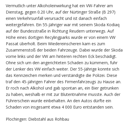
Vermutlich unter Alkoholeinwirkung hat ein VW-Fahrer am
Dienstag, gegen 0.20 Uhr, auf der Nürtinger Straße (B 297)
einen Verkehrsunfall verursacht und ist danach einfach
weitergefahren. Ein 55-Jähriger war mit seinem Skoda Kodiaq
auf der Bundesstraße in Richtung Reudern unterwegs. Auf
Höhe eines dortigen Recylingparks wurde er von einem VW
Passat überholt. Beim Wiedereinscheren kam es zum
Zusammenstoß der beiden Fahrzeuge. Dabei wurde der Skoda
vorne links und der VW am hinteren rechten Eck beschädigt.
Ohne sich um den angerichteten Schaden zu kümmern, fuhr
der Lenker des VW einfach weiter. Der 55-Jährige konnte sich
das Kennzeichen merken und verständigte die Polizei. Diese
traf den 45-jährigen Fahrer des Firmenfahrzeugs zu Hause an.
Er roch nach Alkohol und gab spontan an, ein Bier getrunken
zu haben, weshalb er mit zur Blutentnahme musste. Auch der
Führerschein wurde einbehalten. An den Autos dürfte ein
Schaden von insgesamt etwa 4 000 Euro entstanden sein.
Plochingen: Diebstahl aus Rohbau