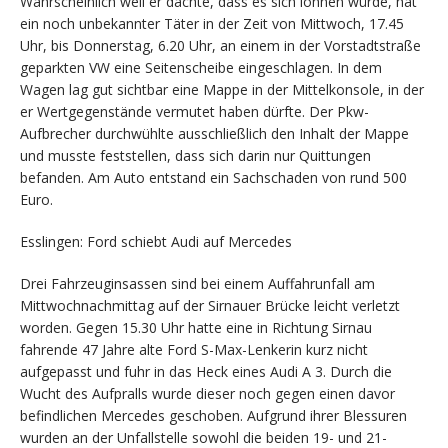
Wahrscheinlich weil er dachte, dass es sich lohnen würde, hat
ein noch unbekannter Täter in der Zeit von Mittwoch, 17.45
Uhr, bis Donnerstag, 6.20 Uhr, an einem in der Vorstadtstraße
geparkten VW eine Seitenscheibe eingeschlagen. In dem
Wagen lag gut sichtbar eine Mappe in der Mittelkonsole, in der
er Wertgegenstände vermutet haben dürfte. Der Pkw-
Aufbrecher durchwühlte ausschließlich den Inhalt der Mappe
und musste feststellen, dass sich darin nur Quittungen
befanden. Am Auto entstand ein Sachschaden von rund 500
Euro.
Esslingen: Ford schiebt Audi auf Mercedes
Drei Fahrzeuginsassen sind bei einem Auffahrunfall am
Mittwochnachmittag auf der Sirnauer Brücke leicht verletzt
worden. Gegen 15.30 Uhr hatte eine in Richtung Sirnau
fahrende 47 Jahre alte Ford S-Max-Lenkerin kurz nicht
aufgepasst und fuhr in das Heck eines Audi A 3. Durch die
Wucht des Aufpralls wurde dieser noch gegen einen davor
befindlichen Mercedes geschoben. Aufgrund ihrer Blessuren
wurden an der Unfallstelle sowohl die beiden 19- und 21-