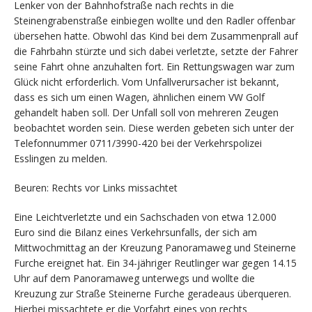
Lenker von der Bahnhofstraße nach rechts in die
Steinengrabenstraße einbiegen wollte und den Radler offenbar
übersehen hatte. Obwohl das Kind bei dem Zusammenprall auf
die Fahrbahn stürzte und sich dabei verletzte, setzte der Fahrer
seine Fahrt ohne anzuhalten fort. Ein Rettungswagen war zum
Glück nicht erforderlich. Vom Unfallverursacher ist bekannt,
dass es sich um einen Wagen, ähnlichen einem VW Golf
gehandelt haben soll. Der Unfall soll von mehreren Zeugen
beobachtet worden sein. Diese werden gebeten sich unter der
Telefonnummer 0711/3990-420 bei der Verkehrspolizei
Esslingen zu melden.
Beuren: Rechts vor Links missachtet
Eine Leichtverletzte und ein Sachschaden von etwa 12.000
Euro sind die Bilanz eines Verkehrsunfalls, der sich am
Mittwochmittag an der Kreuzung Panoramaweg und Steinerne
Furche ereignet hat. Ein 34-jähriger Reutlinger war gegen 14.15
Uhr auf dem Panoramaweg unterwegs und wollte die
Kreuzung zur Straße Steinerne Furche geradeaus überqueren.
Hierbei missachtete er die Vorfahrt eines von rechts