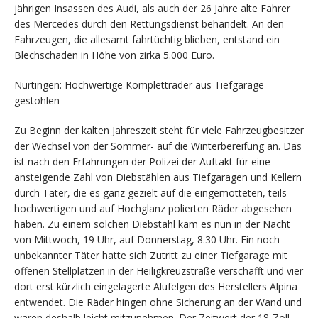
jährigen Insassen des Audi, als auch der 26 Jahre alte Fahrer
des Mercedes durch den Rettungsdienst behandelt. An den
Fahrzeugen, die allesamt fahrtüchtig blieben, entstand ein
Blechschaden in Höhe von zirka 5.000 Euro.
Nürtingen: Hochwertige Kompletträder aus Tiefgarage
gestohlen
Zu Beginn der kalten Jahreszeit steht für viele Fahrzeugbesitzer
der Wechsel von der Sommer- auf die Winterbereifung an. Das
ist nach den Erfahrungen der Polizei der Auftakt für eine
ansteigende Zahl von Diebstählen aus Tiefgaragen und Kellern
durch Täter, die es ganz gezielt auf die eingemotteten, teils
hochwertigen und auf Hochglanz polierten Räder abgesehen
haben. Zu einem solchen Diebstahl kam es nun in der Nacht
von Mittwoch, 19 Uhr, auf Donnerstag, 8.30 Uhr. Ein noch
unbekannter Täter hatte sich Zutritt zu einer Tiefgarage mit
offenen Stellplätzen in der Heiligkreuzstraße verschafft und vier
dort erst kürzlich eingelagerte Alufelgen des Herstellers Alpina
entwendet. Die Räder hingen ohne Sicherung an der Wand und
waren deshalb leicht mitzunehmen. Der Zeitwert der 18-Zoll-