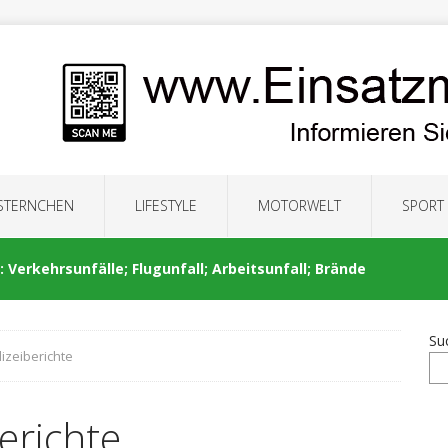
 STERNCHEN
LIFESTYLE
MOTORWELT
SPORT
 Verkehrsunfälle; Flugunfall; Arbeitsunfall; Brände
Su
lizeiberichte
: Auseinandersetzung; Brände; Verkehrsunfälle;
erichte