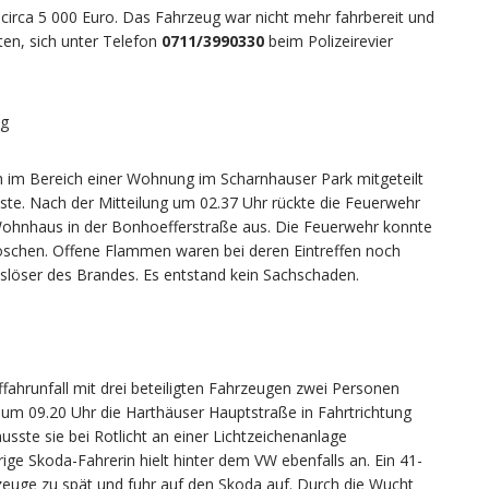
 circa 5 000 Euro. Das Fahrzeug war nicht mehr fahrbereit und
en, sich unter Telefon
0711/3990330
beim Polizeirevier
ng
 im Bereich einer Wohnung im Scharnhauser Park mitgeteilt
ste. Nach der Mitteilung um 02.37 Uhr rückte die Feuerwehr
ohnhaus in der Bonhoefferstraße aus. Die Feuerwehr konnte
 löschen. Offene Flammen waren bei deren Eintreffen noch
uslöser des Brandes. Es entstand kein Sachschaden.
ahrunfall mit drei beteiligten Fahrzeugen zwei Personen
r um 09.20 Uhr die Harthäuser Hauptstraße in Fahrtrichtung
ste sie bei Rotlicht an einer Lichtzeichenanlage
ige Skoda-Fahrerin hielt hinter dem VW ebenfalls an. Ein 41-
zeuge zu spät und fuhr auf den Skoda auf. Durch die Wucht