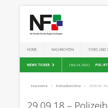
HOME
NACHRICHTEN
STARS UND
NEWS TICKER
POL-RT:
[ Mai 24, 2026 ]
POLIZEIBERICHTE
Startseite
Polizeiberichte
29.09.18 – Po
POL-RT
[ Mai 23, 2026 ]
29.09.18 – Polizeib