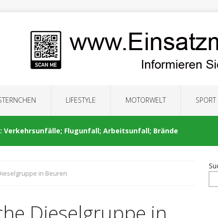
 STERNCHEN
LIFESTYLE
MOTORWELT
SPORT
 Verkehrsunfälle; Flugunfall; Arbeitsunfall; Brände
Su
Dieselgruppe in Beuren
: Auseinandersetzung; Brände; Verkehrsunfälle;
che Dieselgruppe in