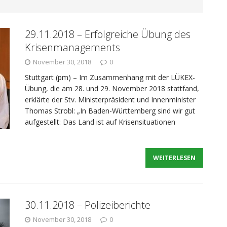
nrufer
POLIZEIBERICHTE
29.11.2018 – Erfolgreiche Übung des
: Widerstand geleistet
POLIZEIBERICHTE
Krisenmanagements
November 30, 2018
0
: Mutmaßlicher Rauschgiftdealer in Haft
Stuttgart (pm) – Im Zusammenhang mit der LÜKEX-
Übung, die am 28. und 29. November 2018 stattfand,
erklärte der Stv. Ministerpräsident und Innenminister
Thomas Strobl: „In Baden-Württemberg sind wir gut
aufgestellt: Das Land ist auf Krisensituationen
 Gasaustritt aus Pkw, Unfälle, Einbrecher gefasst
WEITERLESEN
30.11.2018 – Polizeiberichte
November 30, 2018
0