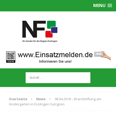
MENU
Startseite
News
08.04.2018 – Brandstiftung am
Kindergarten in Esslingen-Sulzgries