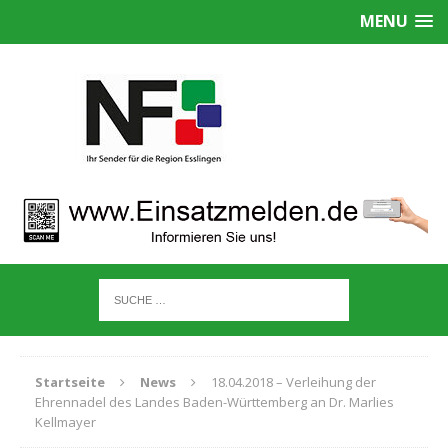
MENU
Startseite
News
18.04.2018 – Verleihung der
Ehrennadel des Landes Baden-Württemberg an Dr. Marlies
Kellmayer