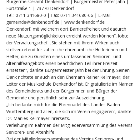
Bürgermeisteramt Denkendorf | Bürgermeister Peter Jahn |
Furtstraße 1 | 73770 Denkendorf
Tel.: 0711 341680-0 | Fax: 0711 341680-66 | E-Mail:
gemeinde@denkendorf.de | www.denkendorf.de
Denkendorf, mit welchem dort Barrierefreiheit und dadurch
neue Nutzungsmöglichkeiten erreicht werden können“, lobte
der Verwaltungschef. „Sie stehen mit Ihrem Wirken auch
stellvertretend für zahlreiche ehrenamtliche Helferinnen und
Helfer, die zu Gunsten eines umfassenden Senioren- und
Altenhilfeangebots einen beachtlichen Teil ihrer Freizeit
einsetzen“, dankte Bürgermeister Jahn bei der Ehrung. Seinen
Dank richtete er auch an den Ehemann Rainer Kellmayer, der
Leiter der Musikschule Denkendorf ist. Er gratulierte im Namen
des Gemeinderats und der Bürgerinnen und Bürger der
Gemeinde und persönlich sehr zur Auszeichnung.
„Ich bedanke mich für die Ehrennadel des Landes Baden-
Württemberg und allen, die sich im Verein engagieren“, dankte
Dr. Marlies Kellmayer ihrerseits.
Verleihung im Rahmen der Mitgliederversammlung des Vereins
Senioren- und Altenhilfe
Bei der Mitgliederversammlung des Vereins Senioren- und