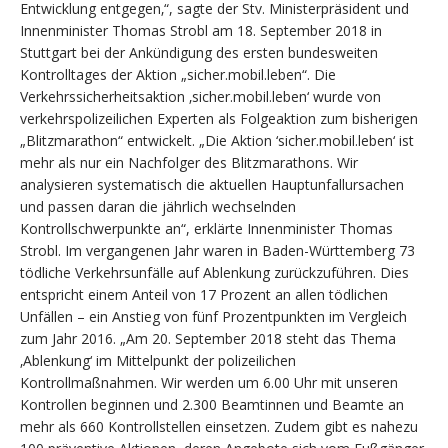
Entwicklung entgegen‚“, sagte der Stv. Ministerpräsident und
Innenminister Thomas Strobl am 18. September 2018 in
Stuttgart bei der Ankündigung des ersten bundesweiten
Kontrolltages der Aktion „sicher.mobil.leben“. Die
Verkehrssicherheitsaktion ‚sicher.mobil.leben‘ wurde von
verkehrspolizeilichen Experten als Folgeaktion zum bisherigen
„Blitzmarathon“ entwickelt. „Die Aktion ‘sicher.mobil.leben‘ ist
mehr als nur ein Nachfolger des Blitzmarathons. Wir
analysieren systematisch die aktuellen Hauptunfallursachen
und passen daran die jährlich wechselnden
Kontrollschwerpunkte an“, erklärte Innenminister Thomas
Strobl. Im vergangenen Jahr waren in Baden-Württemberg 73
tödliche Verkehrsunfälle auf Ablenkung zurückzuführen. Dies
entspricht einem Anteil von 17 Prozent an allen tödlichen
Unfällen – ein Anstieg von fünf Prozentpunkten im Vergleich
zum Jahr 2016. „Am 20. September 2018 steht das Thema
‚Ablenkung‘ im Mittelpunkt der polizeilichen
Kontrollmaßnahmen. Wir werden um 6.00 Uhr mit unseren
Kontrollen beginnen und 2.300 Beamtinnen und Beamte an
mehr als 660 Kontrollstellen einsetzen. Zudem gibt es nahezu