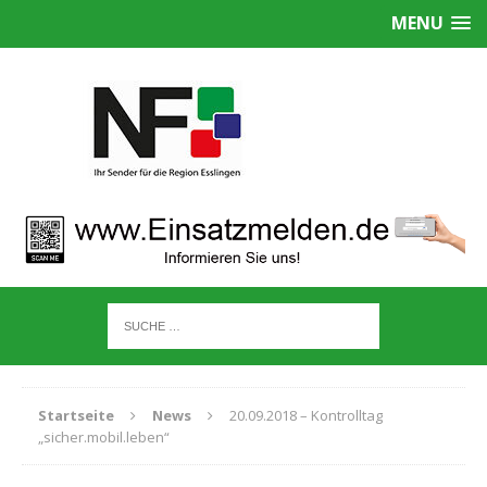
MENU
Startseite
News
20.09.2018 – Kontrolltag
„sicher.mobil.leben“