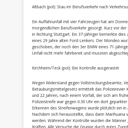
Altbach (pol): Stau im Berufsverkehr nach Verkehrsu
Ein Auffahrunfall mit vier Fahrzeugen hat am Donne
morgendlichen Berufsverkehr gesorgt. Kurz vor der 
in Richtung Stuttgart. Ein 37-Jähriger bemerkte die
eines 29 Jahre alten Ford-Lenkers. Der Mondeo wur
geschoben, der noch den 3er BMW eines 71-Jährige
Unfall nicht mehr fahrbereit und mussten abgeschl
Kirchheim/Teck (pol): Bei Kontrolle ausgerastet
Wegen Widerstand gegen Vollstreckungsbeamte, Ve
Betäubungsmittelgesetz ermittelt das Polizeirevier
und 22 Jahren, nach einem Vorfall, der sich am fr
Polizeistreife war gegen 0.30 Uhr ein dort geparkt
Erkennen des Streifenwagens wurde plötzlich ein i
Nachdem sich herausstellte, dass darin Marihuana ver
werden. Während der Kontrolle wurden die Männer
Kräften. Alle Versuche die Gruppe durch gutes Zurede