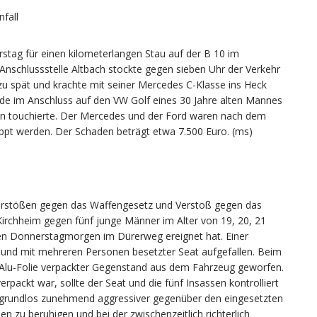
nfall
rstag für einen kilometerlangen Stau auf der B 10 im
Anschlussstelle Altbach stockte gegen sieben Uhr der Verkehr
s zu spät und krachte mit seiner Mercedes C-Klasse ins Heck
de im Anschluss auf den VW Golf eines 30 Jahre alten Mannes
n touchierte. Der Mercedes und der Ford waren nach dem
eppt werden. Der Schaden beträgt etwa 7.500 Euro. (ms)
rstößen gegen das Waffengesetz und Verstoß gegen das
 Kirchheim gegen fünf junge Männer im Alter von 19, 20, 21
ühen Donnerstagmorgen im Dürerweg ereignet hat. Einer
er und mit mehreren Personen besetzter Seat aufgefallen. Beim
n Alu-Folie verpackter Gegenstand aus dem Fahrzeug geworfen.
packt war, sollte der Seat und die fünf Insassen kontrolliert
 grundlos zunehmend aggressiver gegenüber den eingesetzten
n zu beruhigen und bei der zwischenzeitlich richterlich