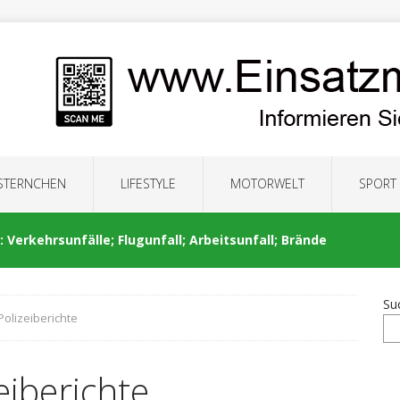
 STERNCHEN
LIFESTYLE
MOTORWELT
SPORT
 Verkehrsunfälle; Flugunfall; Arbeitsunfall; Brände
Su
Polizeiberichte
: Auseinandersetzung; Brände; Verkehrsunfälle;
eiberichte