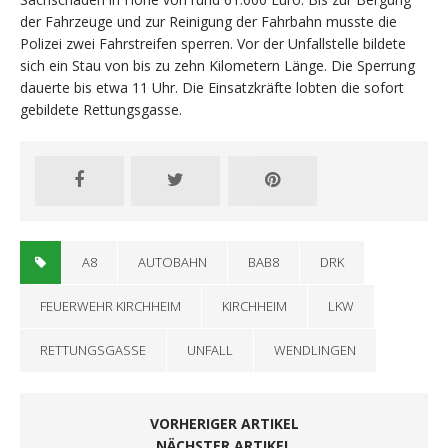
der Fahrzeuge und zur Reinigung der Fahrbahn musste die
Polizei zwei Fahrstreifen sperren. Vor der Unfallstelle bildete
sich ein Stau von bis zu zehn Kilometern Länge. Die Sperrung
dauerte bis etwa 11 Uhr. Die Einsatzkräfte lobten die sofort
gebildete Rettungsgasse.
A8
AUTOBAHN
BAB8
DRK
FEUERWEHR KIRCHHEIM
KIRCHHEIM
LKW
RETTUNGSGASSE
UNFALL
WENDLINGEN
VORHERIGER ARTIKEL
NÄCHSTER ARTIKEL