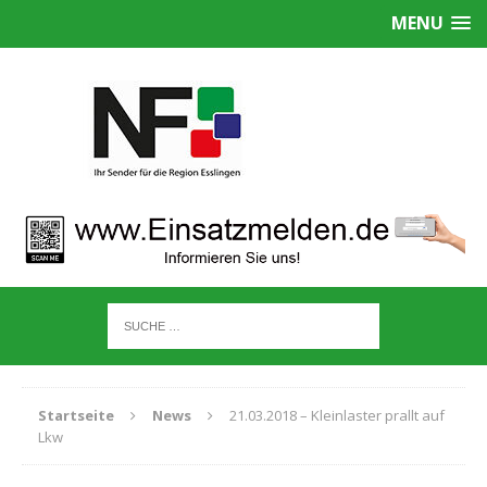
MENU
Startseite
News
21.03.2018 – Kleinlaster prallt auf
Lkw