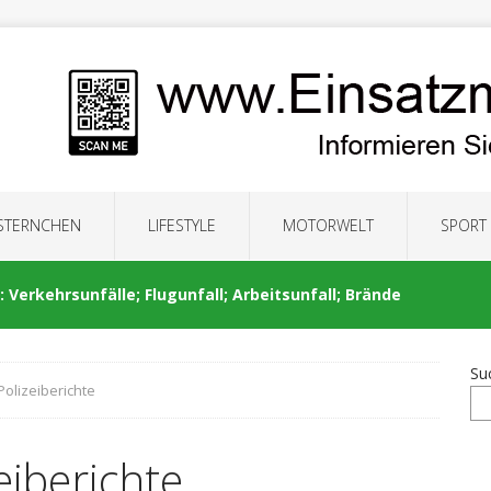
 STERNCHEN
LIFESTYLE
MOTORWELT
SPORT
 Verkehrsunfälle; Flugunfall; Arbeitsunfall; Brände
Su
Polizeiberichte
: Auseinandersetzung; Brände; Verkehrsunfälle;
eiberichte