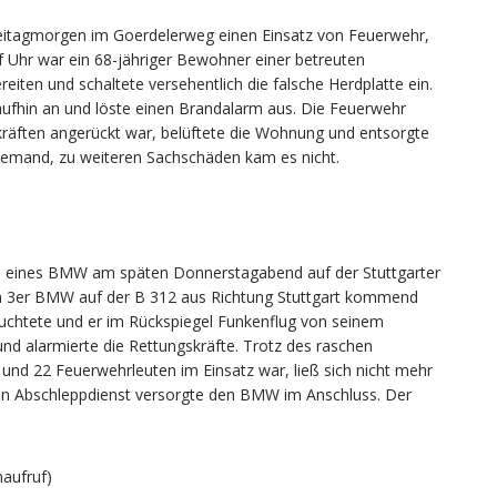
eitagmorgen im Goerdelerweg einen Einsatz von Feuerwehr,
f Uhr war ein 68-jähriger Bewohner einer betreuten
reiten und schaltete versehentlich die falsche Herdplatte ein.
ufhin an und löste einen Brandalarm aus. Die Feuerwehr
kräften angerückt war, belüftete die Wohnung und entsorgte
iemand, zu weiteren Sachschäden kam es nicht.
and eines BMW am späten Donnerstagabend auf der Stuttgarter
em 3er BMW auf der B 312 aus Richtung Stuttgart kommend
euchtete und er im Rückspiegel Funkenflug von seinem
und alarmierte die Rettungskräfte. Trotz des raschen
 und 22 Feuerwehrleuten im Einsatz war, ließ sich nicht mehr
Ein Abschleppdienst versorgte den BMW im Anschluss. Der
aufruf)