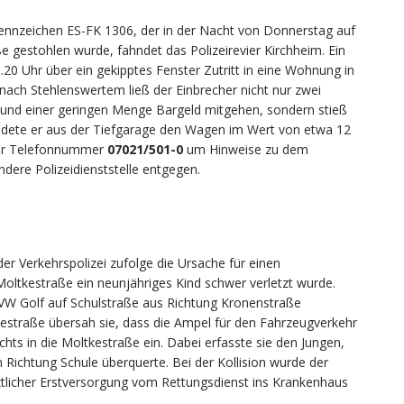
ennzeichen ES-FK 1306, der in der Nacht von Donnerstag auf
ße gestohlen wurde, fahndet das Polizeirevier Kirchheim. Ein
20 Uhr über ein gekipptes Fenster Zutritt in eine Wohnung in
nach Stehlenswertem ließ der Einbrecher nicht nur zwei
und einer geringen Menge Bargeld mitgehen, sondern stieß
ndete er aus der Tiefgarage den Wagen im Wert von etwa 12
 der Telefonnummer
07021/501-0
um Hinweise zu dem
dere Polizeidienststelle entgegen.
der Verkehrspolizei zufolge die Ursache für einen
oltkestraße ein neunjähriges Kind schwer verletzt wurde.
 VW Golf auf Schulstraße aus Richtung Kronenstraße
traße übersah sie, dass die Ampel für den Fahrzeugverkehr
hts in die Moltkestraße ein. Dabei erfasste sie den Jungen,
n Richtung Schule überquerte. Bei der Kollision wurde der
ztlicher Erstversorgung vom Rettungsdienst ins Krankenhaus