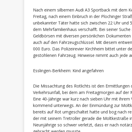
Nach einem silbernen Audi A3 Sportback mit dem K
Freitag, nach einem Einbruch in der Plochinger Stra
unbekannter Täter hatte sich zwischen 22 Uhr und 5.
dem Mehrfamilienhaus verschafft. Bei seiner Suche 
Geldbörsen mit diversen persönlichen Dokumenten 
auch auf den Fahrzeugschlüssel. Mit diesem entwe
000 Euro. Das Polizeirevier Kirchheim bittet unter
gestohlenen Fahrzeug. Hinweise nimmt auch jede an
Esslingen-Berkheim: Kind angefahren
Die Missachtung des Rotlichts ist den Ermittlungen 
Verkehrsunfall, bei dem am Freitagmorgen auf der M
Eine 40-Jährige war kurz nach sieben Uhr mit ihrem
kommend unterwegs. An der Einmündung zur Moltkes
bereits auf Rot umgeschaltet hatte und bog nach rec
der mit seinem Tretroller gerade die Moltkestraße i
Neunjährige so schwer verletzt, dass er nach notär
gebracht werden musste.