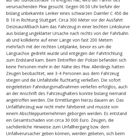
verursachenden Pkw gesucht. Gegen 00.50 Uhr befuhr der
bislang unbekannte Lenker eines schwarzen Daimler C 450 die
B 10 in Richtung Stuttgart. Circa 300 Meter vor der Ausfahrt
Deizisau/Altbach kam das Fahrzeug in einer leichten Linkskurve
aus bislang ungeklärter Ursache nach rechts von der Fahrbahn
ab und kollidierte auf einer Länge von fast 200 Metern
mehrfach mit der rechten Leitplanke, bevor es um die
Längsachse gedreht wurde und entgegen der Fahrtrichtung
zum Endstand kam. Beim Eintreffen der Polizei befanden sich
keine Personen mehr in der Nähe des Pkw. Allerdings hatten
Zeugen beobachtet, wie 3-4 Personen aus dem Fahrzeug
stiegen und die Unfallstelle fluchtartig verließen. Die sofort
eingeleiteten Fahndungsmaßnahmen verliefen erfolglos, auch
an der Anschrift des Fahrzeughalters konnte bislang niemand
angetroffen werden. Die Ermittlungen hierzu dauern an. Das
Unfallfahrzeug war nicht mehr fahrbereit und musste von
einem Abschleppunternehmen geborgen werden. Es entstand
ein Gesamtschaden von circa 30 000 Euro. Zeugen, die
sachdienliche Hinweise zum Unfallhergang bzw. dem
Unfallverursacher geben können, werden gebeten, sich beim