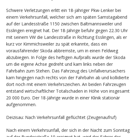
Schwere Verletzungen erlitt ein 18-jähriger Pkw-Lenker bei
einem Verkehrsunfall, welcher sich am späten Samstagabend
auf der Landesstraße 1150 zwischen Baltmannsweiler und
Esslingen ereignet hat. Der 18-Jährige befuhr gegen 22.30 Uhr
mit seinem VW die Landesstraße in Richtung Esslingen, als er
kurz vor Kimmichsweiler zu spät erkannte, dass ein
vorausfahrender Skoda abbremste, um in einen Feldweg
abzubiegen. In Folge des heftigen Aufpralls wurde der Skoda
um die eigene Achse gedreht und kam links neben der
Fahrbahn zum Stehen. Das Fahrzeug des Unfallverursachers
kam hingegen nach rechts von der Fahrbahn ab und kollidierte
dort noch mit einem Verkehrszeichen. An beiden Fahrzeugen
entstand wirtschaftlicher Totalschaden in Höhe von insgesamt
20 000 Euro. Der 18-Jährige wurde in einer Klinik stationär
aufgenommen.
Deizisau: Nach Verkehrsunfall geflüchtet (Zeugenaufruf)
Nach einem Verkehrsunfall, der sich in der Nacht zum Sonntag
auf der Bundesstraße 10 ereignet hat, wird der Fahrer des