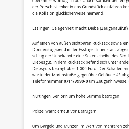
übersah er womöglich aus Unachtsamkeit den ent
der Porsche-Lenker in das Grundstück einfahren kon
die Kollision glücklicherweise niemand.
Esslingen: Gelegenheit macht Diebe (Zeugenaufruf)
Auf einen von außen sichtbaren Rucksack sowie ein
Donnerstagabend in der Esslinger Innenstadt abgese
schlug der Unbekannte eine Seitenscheibe des Skoda
Diebesgut. In dem Rucksack befand sich unter ande
Diebsguts beträgt über 1 000 Euro. Der Schaden a
war in der Martinstraße gegenüber Gebäude 43 abgest
Telefonnummer
0711/3990-0
um Zeugenhinweise. 
Nürtingen: Seniorin um hohe Summe betrogen
Polizei warnt erneut vor Betrügern
Um Bargeld und Münzen im Wert von mehreren zehnt