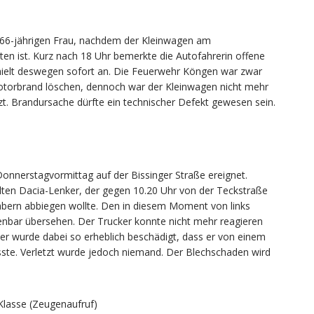
 66-jährigen Frau, nachdem der Kleinwagen am
ten ist. Kurz nach 18 Uhr bemerkte die Autofahrerin offene
ielt deswegen sofort an. Die Feuerwehr Köngen war zwar
otorbrand löschen, dennoch war der Kleinwagen nicht mehr
zt. Brandursache dürfte ein technischer Defekt gewesen sein.
onnerstagvormittag auf der Bissinger Straße ereignet.
alten Dacia-Lenker, der gegen 10.20 Uhr von der Teckstraße
bern abbiegen wollte. Den in diesem Moment von links
enbar übersehen. Der Trucker konnte nicht mehr reagieren
ser wurde dabei so erheblich beschädigt, dass er von einem
te. Verletzt wurde jedoch niemand. Der Blechschaden wird
Klasse (Zeugenaufruf)