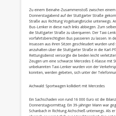
Zu einem Beinahe-Zusammenstoß zwischen einem B
Donnerstagabend auf der Stuttgarter Straße gekomm
Straße aus Richtung Vogelsangbrücke unterwegs. An 
Bus-Lenker in diese nach links abbiegen. Zum selbe
die Stuttgarter Straße zu überqueren. Der Taxi-Lenk
vorfahrtsberechtigten Bus passieren zu lassen. In 
Insassen aus ihren Sitzen geschleudert wurden und si
anzuhalten über die Stuttgarter Straße in die Karl-Pf
Rettungsdienst versorgte die beiden leicht verletzt
Zeugen um eine schwarze Mercedes E-Klasse mit St
unbekannten Taxi-Lenker wurden von der Verkehrsp
konnten, werden gebeten, sich unter der Telefon
Aichwald: Sportwagen kollidiert mit Mercedes
Ein Sachschaden von rund 16 000 Euro ist die Bila
Donnerstagvormittag. Ein 39-jähriger Mann war ge
Schanbach in Richtung Aichschieß unterwegs. Als er 