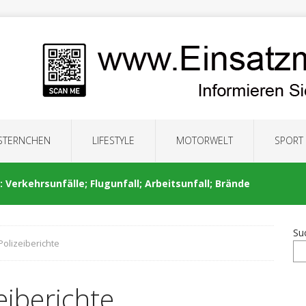
 STERNCHEN
LIFESTYLE
MOTORWELT
SPORT
 Verkehrsunfälle; Flugunfall; Arbeitsunfall; Brände
Su
Polizeiberichte
: Auseinandersetzung; Brände; Verkehrsunfälle;
eiberichte