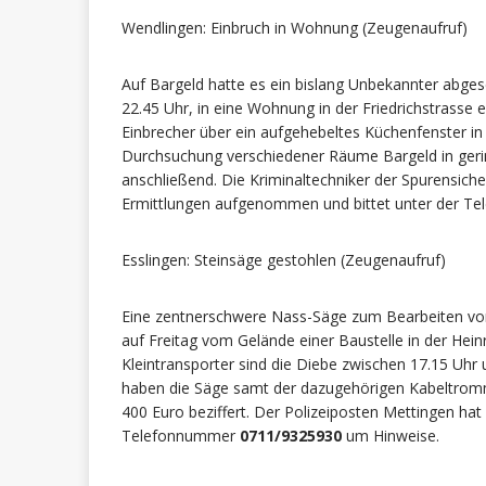
Wendlingen: Einbruch in Wohnung (Zeugenaufruf)
Auf Bargeld hatte es ein bislang Unbekannter abg
22.45 Uhr, in eine Wohnung in der Friedrichstrasse 
Einbrecher über ein aufgehebeltes Küchenfenster in 
Durchsuchung verschiedener Räume Bargeld in gering
anschließend. Die Kriminaltechniker der Spurensich
Ermittlungen aufgenommen und bittet unter der 
Esslingen: Steinsäge gestohlen (Zeugenaufruf)
Eine zentnerschwere Nass-Säge zum Bearbeiten vo
auf Freitag vom Gelände einer Baustelle in der Hein
Kleintransporter sind die Diebe zwischen 17.15 Uhr
haben die Säge samt der dazugehörigen Kabeltromm
400 Euro beziffert. Der Polizeiposten Mettingen ha
Telefonnummer
0711/9325930
um Hinweise.