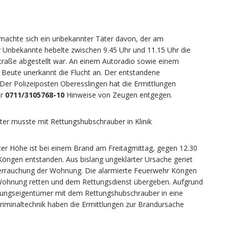
machte sich ein unbekannter Täter davon, der am
 Unbekannte hebelte zwischen 9.45 Uhr und 11.15 Uhr die
traße abgestellt war. An einem Autoradio sowie einem
er Beute unerkannt die Flucht an. Der entstandene
 Der Polizeiposten Oberesslingen hat die Ermittlungen
er
0711/3105768-10
Hinweise von Zeugen entgegen.
ter musste mit Rettungshubschrauber in Klinik
ter Höhe ist bei einem Brand am Freitagmittag, gegen 12.30
 Köngen entstanden. Aus bislang ungeklärter Ursache geriet
 Verrauchung der Wohnung. Die alarmierte Feuerwehr Köngen
Wohnung retten und dem Rettungsdienst übergeben. Aufgrund
nungseigentümer mit dem Rettungshubschrauber in eine
 Kriminaltechnik haben die Ermittlungen zur Brandursache