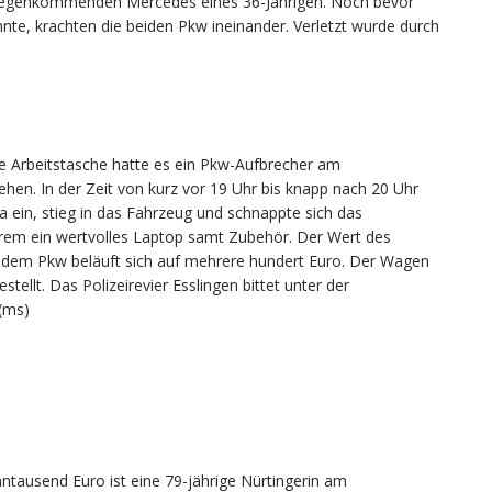
gegenkommenden Mercedes eines 36-Jährigen. Noch bevor
nte, krachten die beiden Pkw ineinander. Verletzt wurde durch
e Arbeitstasche hatte es ein Pkw-Aufbrecher am
hen. In der Zeit von kurz vor 19 Uhr bis knapp nach 20 Uhr
 ein, stieg in das Fahrzeug und schnappte sich das
rem ein wertvolles Laptop samt Zubehör. Der Wert des
n dem Pkw beläuft sich auf mehrere hundert Euro. Der Wagen
ellt. Das Polizeirevier Esslingen bittet unter der
(ms)
ausend Euro ist eine 79-jährige Nürtingerin am