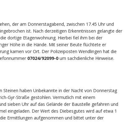
esehen, der am Donnerstagabend, zwischen 17.45 Uhr und
eingebrochen ist. Nach derzeitigen Erkenntnissen gelangte der
die dortige Etagenwohnung. Hierbei fiel ihm bei der
er Höhe in die Hände. Mit seiner Beute flüchtete er
erung kamen vor Ort. Der Polizeiposten Wendlingen hat die
Telefonnummer
07024/92099-0
um sachdienliche Hinweise.
n Steinen haben Unbekannte in der Nacht von Donnerstag
rich-Gyr-Straße gestohlen. Vermutlich mit einem
 und sieben Uhr auf das Gelände der Baustelle gefahren und
el eingeladen. Der Wert des Diebesgutes wird auf etwa 1
t die Ermittlungen aufgenommen und bittet unter der