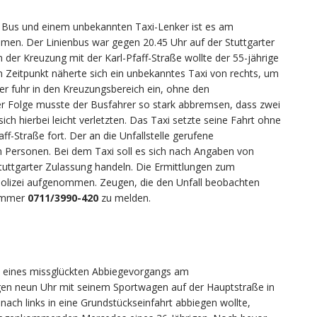
us und einem unbekannten Taxi-Lenker ist es am
en. Der Linienbus war gegen 20.45 Uhr auf der Stuttgarter
der Kreuzung mit der Karl-Pfaff-Straße wollte der 55-jährige
n Zeitpunkt näherte sich ein unbekanntes Taxi von rechts, um
er fuhr in den Kreuzungsbereich ein, ohne den
der Folge musste der Busfahrer so stark abbremsen, dass zwei
ch hierbei leicht verletzten. Das Taxi setzte seine Fahrt ohne
aff-Straße fort. Der an die Unfallstelle gerufene
en Personen. Bei dem Taxi soll es sich nach Angaben von
uttgarter Zulassung handeln. Die Ermittlungen zum
olizei aufgenommen. Zeugen, die den Unfall beobachten
nummer
0711/3990-420
zu melden.
nz eines missglückten Abbiegevorgangs am
gen neun Uhr mit seinem Sportwagen auf der Hauptstraße in
nach links in eine Grundstückseinfahrt abbiegen wollte,