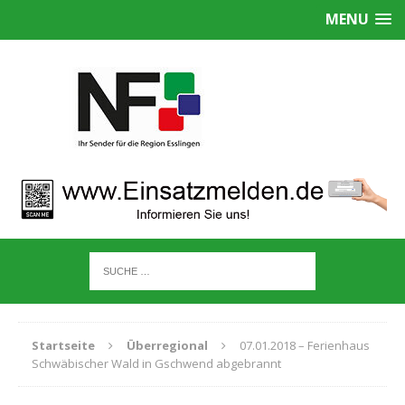
MENU
Startseite
Überregional
07.01.2018 – Ferienhaus
Schwäbischer Wald in Gschwend abgebrannt