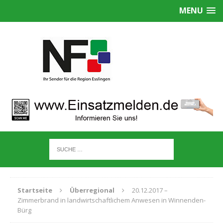
MENU
Startseite
Überregional
20.12.2017 –
Zimmerbrand in landwirtschaftlichem Anwesen in Winnenden-
Bürg