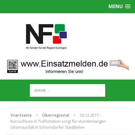
MENU
Startseite
Überregional
20.12.2017 –
Kurzschluss in Trafostation sorgt für stundenlangen
Stromausfall in Schorndorfer Stadtteilen