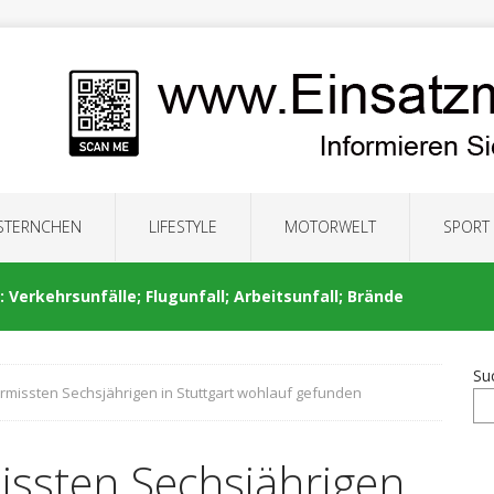
 STERNCHEN
LIFESTYLE
MOTORWELT
SPORT
 Verkehrsunfälle; Flugunfall; Arbeitsunfall; Brände
Su
ermissten Sechsjährigen in Stuttgart wohlauf gefunden
: Auseinandersetzung; Brände; Verkehrsunfälle;
issten Sechsjährigen
nrufer
POLIZEIBERICHTE