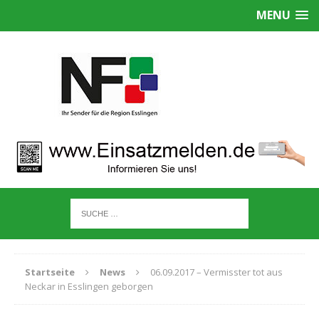
MENU
Startseite
News
06.09.2017 – Vermisster tot aus
Neckar in Esslingen geborgen