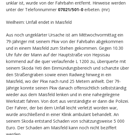
unklar ist, wurde von der Fahrbahn entfernt. Hinweise werden
unter der Telefonnummer
07021/501-0
erbeten. (mr)
Weilheim: Unfall endet in Maisfeld
Aus noch ungeklärter Ursache ist am Mittwochvormittag ein
79-Jähriger mit seinem Pkw von der Fahrbahn abgekommen
und in einem Maisfeld zum Stehen gekommen. Gegen 10.30
Uhr fuhr der Mann auf der Hauptstraße von Hepsisau
kommend auf die quer verlaufende L 1200 zu, überquerte mit
seinem Skoda Yeti den Einmündungsbereich und schanzte über
den Straßengraben sowie einen Radweg hinweg in ein
Maisfeld, wo der Pkw nach rund 25 Metern anhielt. Der 79-
Jährige konnte seinen Pkw danach offensichtlich selbstständig
wieder aus dem Maisfeld lenken und in eine nahegelegene
Werkstatt fahren. Von dort aus verständigte er dann die Polizei.
Der Fahrer, der bei dem Unfall leicht verletzt worden war,
wurde anschließend in einer Klinik ambulant behandelt. An
seinem Skoda entstand Schaden von schätzungsweise 5 000
Euro. Der Schaden am Maisfeld kann noch nicht beziffert
werden.