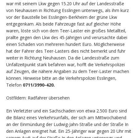
war mit seinem Lkw gegen 15.20 Uhr auf der Landesstraße
von Neuhausen in Richtung Esslingen unterwegs, als ihm kurz
vor der Baustelle bei Esslingen-Berkheim der grüne Lkw
entgegenkam. Als beide Fahrzeuge fast auf gleicher Höhe
waren, löste sich von dem Teer-Laster ein großes Metallteil,
prallte gegen den Lkw des 45-Jährigen und verursachte dabei
einen Schaden von mehreren hundert Euro. Möglicherweise
hat der Fahrer des Teer-Lasters dies nicht bemerkt und fuhr
weiter in Richtung Neuhausen. Da die Landesstraße zum
Unfallzeitpunkt stark befahren war, hofft die Verkehrspolizei
auf Zeugen, die nähere Angaben zu dem Teer-Laster machen
können. Hinweise bitte an die Verkehrspolizei Esslingen,
Telefon
0711/3990-420.
Ostfildern: Radfahrer übersehen
Ein Verletzter und ein Sachschaden von etwa 2.500 Euro sind
die Bilanz eines Verkehrsunfalls, der sich am Mittwochabend
an der Einmündung der Ludwig-Jahn-Straße und der Straße In
den Anlagen ereignet hat. Ein 25-Jähriger war gegen 20 Uhr mit
seinem Audi auf der Straße In den Anlagen unterwegs und