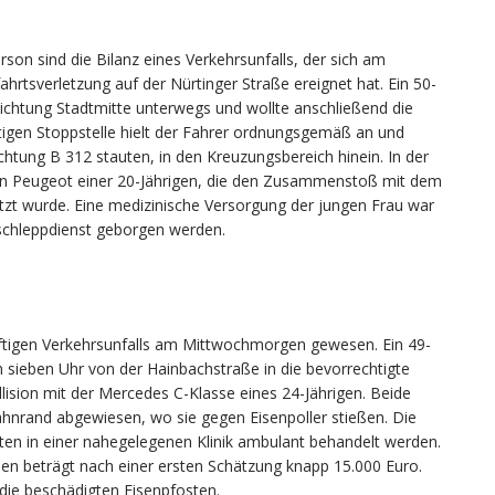
rson sind die Bilanz eines Verkehrsunfalls, der sich am
ahrtsverletzung auf der Nürtinger Straße ereignet hat. Ein 50-
Richtung Stadtmitte unterwegs und wollte anschließend die
tigen Stoppstelle hielt der Fahrer ordnungsgemäß an und
ichtung B 312 stauten, in den Kreuzungsbereich hinein. In der
n Peugeot einer 20-Jährigen, die den Zusammenstoß mit dem
etzt wurde. Eine medizinische Versorgung der jungen Frau war
schleppdienst geborgen werden.
heftigen Verkehrsunfalls am Mittwochmorgen gewesen. Ein 49-
h sieben Uhr von der Hainbachstraße in die bevorrechtigte
lision mit der Mercedes C-Klasse eines 24-Jährigen. Beide
ahnrand abgewiesen, wo sie gegen Eisenpoller stießen. Die
ten in einer nahegelegenen Klinik ambulant behandelt werden.
en beträgt nach einer ersten Schätzung knapp 15.000 Euro.
die beschädigten Eisenpfosten.