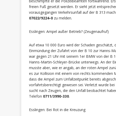
beschimpfte er die Polizeibeamten fortwährend. Ers
freien Fuß gesetzt werden. Er sieht jetzt entspre
vorausgegangen Verkehrsunfall auf der B 313 mach
07022/9224-0
zu melden.
Esslingen: Ampel außer Betrieb? (Zeugenaufruf)
Auf etwa 10 000 Euro wird der Schaden geschätzt, 
Einmündung der Zufahrt von der B 10 zur Hanns-Mart
war gegen 21 Uhr mit seinem 1er BMW von der B 10
Hanns-Martin-Schleyer-Brücke unterwegs. An der Ein
musste aber, wie er angab, an der roten Ampel zunä
es zur Kollision mit einem von rechts kommenden M
dass die Ampel zum Unfallzeitpunkt bereits abgesc
vorfahrtsberechtigt gewesen sei. Verletzt wurde bei
sucht nach Zeugen, die den Unfall beobachtet ha
Telefon
0711/3990-330
.
Esslingen: Bei Rot in die Kreuzung