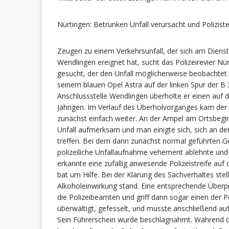
Nürtingen: Betrunken Unfall verursacht und Polizist
Zeugen zu einem Verkehrsunfall, der sich am Dienst
Wendlingen ereignet hat, sucht das Polizeirevier 
gesucht, der den Unfall möglicherweise beobachtet h
seinem blauen Opel Astra auf der linken Spur der B
Anschlussstelle Wendlingen überholte er einen auf d
Jährigen. Im Verlauf des Überholvorganges kam der O
zunächst einfach weiter. An der Ampel am Ortsbegi
Unfall aufmerksam und man einigte sich, sich an de
treffen. Bei dem dann zunächst normal geführten Ge
polizeiliche Unfallaufnahme vehement ablehnte und
erkannte eine zufällig anwesende Polizeistreife auf
bat um Hilfe. Bei der Klärung des Sachverhaltes stel
Alkoholeinwirkung stand. Eine entsprechende Überpr
die Polizeibeamten und griff dann sogar einen der P
überwältigt, gefesselt, und musste anschließend auf
Sein Führerschein wurde beschlagnahmt. Während 