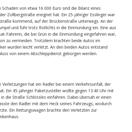
in Schaden von etwa 16 000 Euro sind die Bilanz eines
er Zollbergstraße ereignet hat. Ein 25-jähriger Esslinger war
straße kommend, auf der Brückenstraße unterwegs. An der
pel und fuhr trotz Rotlichts in die Einmündung ein. Eine aus
t-Fahrerin, die bei Grün in die Einmündung eingefahren war,
ion zu vermeiden. Trotzdem krachten beide Autos im
r wurden leicht verletzt. An den beiden Autos entstand
chluss von einem Abschleppdienst geborgen werden.
 Verletzungen hat ein Radler bei einem Verkehrsunfall, der
. Ein 45-jähriger Paketzusteller wollte gegen 13.40 Uhr mit
in die Straße Schlössles einfahren. Dabei übersah er einen
fasste den Radler mit dem Heck seines Fahrzeugs, wodurch
ürzte. Ein Rettungswagen brachte den Verletzten zur
ankenhaus.