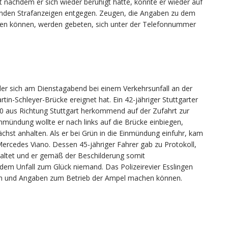
t nachdem er sich wieder beruhigt hatte, konnte er wieder auf
chenden Strafanzeigen entgegen. Zeugen, die Angaben zu dem
en können, werden gebeten, sich unter der Telefonnummer
der sich am Dienstagabend bei einem Verkehrsunfall an der
in-Schleyer-Brücke ereignet hat. Ein 42-jähriger Stuttgarter
 aus Richtung Stuttgart herkommend auf der Zufahrt zur
mündung wollte er nach links auf die Brücke einbiegen,
chst anhalten. Als er bei Grün in die Einmündung einfuhr, kam
ercedes Viano. Dessen 45-jähriger Fahrer gab zu Protokoll,
haltet und er gemäß der Beschilderung somit
 dem Unfall zum Glück niemand. Das Polizeirevier Esslingen
ben und Angaben zum Betrieb der Ampel machen können.