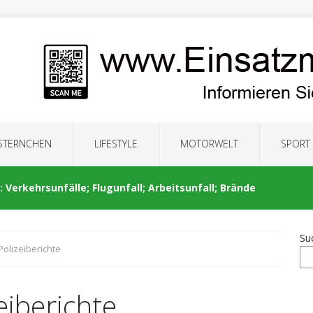
 STERNCHEN
LIFESTYLE
MOTORWELT
SPORT
 Verkehrsunfälle; Flugunfall; Arbeitsunfall; Brände
Su
Polizeiberichte
: Auseinandersetzung; Brände; Verkehrsunfälle;
eiberichte