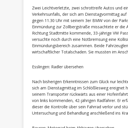
Zwei Leichtverletzte, zwei schrottreife Autos und e
Verkehrsunfalls, der sich am Dienstagvormittag auf d
gegen 11.30 Uhr mit seinem 3er BMW von der Park
Einmündung zur Zollbergstraße missachtete er die Am
Richtung Stadtmitte kommende, 33-jährige VW Passa
versuchte noch durch eine Notbremsung eine Kollis
Einmündungsbereich zusammen. Beide Fahrzeuglenke
wirtschaftlicher Totalschaden. Sie mussten im Ans
Esslingen: Radler übersehen
Nach bisherigen Erkenntnissen zum Glück nur leichte
sich am Dienstagmittag im Schlößlesweg ereignet hat
seinem Transporter rückwärts aus einer Hofeinfahrt 
von links kommenden, 42-jährigen Radfahrer. Er er
dieser die Kontrolle über sein Fahrrad verlor und st
Untersuchung und Behandlung anschließend ins Kr
Beuren: Motorrad beim Abbiegen übersehen