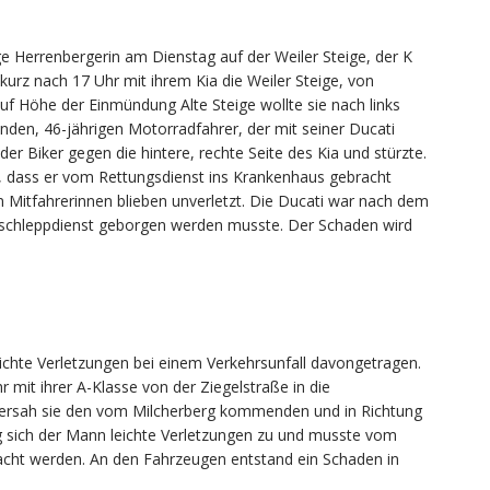
ige Herrenbergerin am Dienstag auf der Weiler Steige, der K
kurz nach 17 Uhr mit ihrem Kia die Weiler Steige, von
 Höhe der Einmündung Alte Steige wollte sie nach links
en, 46-jährigen Motorradfahrer, der mit seiner Ducati
er Biker gegen die hintere, rechte Seite des Kia und stürzte.
, dass er vom Rettungsdienst ins Krankenhaus gebracht
n Mitfahrerinnen blieben unverletzt. Die Ducati war nach dem
bschleppdienst geborgen werden musste. Der Schaden wird
ichte Verletzungen bei einem Verkehrsunfall davongetragen.
mit ihrer A-Klasse von der Ziegelstraße in die
übersah sie den vom Milcherberg kommenden und in Richtung
og sich der Mann leichte Verletzungen zu und musste vom
racht werden. An den Fahrzeugen entstand ein Schaden in