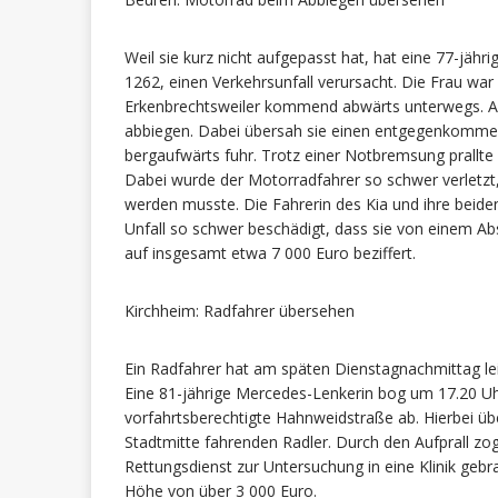
Weil sie kurz nicht aufgepasst hat, hat eine 77-jähr
1262, einen Verkehrsunfall verursacht. Die Frau war 
Erkenbrechtsweiler kommend abwärts unterwegs. Auf
abbiegen. Dabei übersah sie einen entgegenkommend
bergaufwärts fuhr. Trotz einer Notbremsung prallte d
Dabei wurde der Motorradfahrer so schwer verletzt
werden musste. Die Fahrerin des Kia und ihre beide
Unfall so schwer beschädigt, dass sie von einem A
auf insgesamt etwa 7 000 Euro beziffert.
Kirchheim: Radfahrer übersehen
Ein Radfahrer hat am späten Dienstagnachmittag le
Eine 81-jährige Mercedes-Lenkerin bog um 17.20 Uhr 
vorfahrtsberechtigte Hahnweidstraße ab. Hierbei 
Stadtmitte fahrenden Radler. Durch den Aufprall z
Rettungsdienst zur Untersuchung in eine Klinik geb
Höhe von über 3 000 Euro.