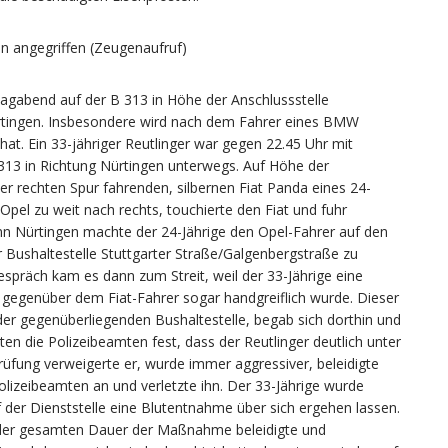
en angegriffen (Zeugenaufruf)
agabend auf der B 313 in Höhe der Anschlussstelle
Nürtingen. Insbesondere wird nach dem Fahrer eines BMW
at. Ein 33-jähriger Reutlinger war gegen 22.45 Uhr mit
 313 in Richtung Nürtingen unterwegs. Auf Höhe der
er rechten Spur fahrenden, silbernen Fiat Panda eines 24-
pel zu weit nach rechts, touchierte den Fiat und fuhr
nn Nürtingen machte der 24-Jährige den Opel-Fahrer auf den
r Bushaltestelle Stuttgarter Straße/Galgenbergstraße zu
spräch kam es dann zum Streit, weil der 33-Jährige eine
 gegenüber dem Fiat-Fahrer sogar handgreiflich wurde. Dieser
 der gegenüberliegenden Bushaltestelle, begab sich dorthin und
lten die Polizeibeamten fest, dass der Reutlinger deutlich unter
üfung verweigerte er, wurde immer aggressiver, beleidigte
olizeibeamten an und verletzte ihn. Der 33-Jährige wurde
 der Dienststelle eine Blutentnahme über sich ergehen lassen.
der gesamten Dauer der Maßnahme beleidigte und