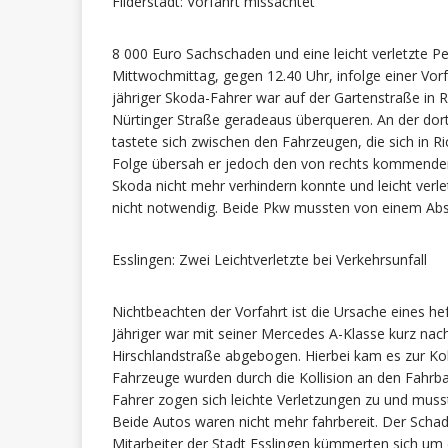
Filderstadt: Vorfahrt missachtet
8 000 Euro Sachschaden und eine leicht verletzte Pe
Mittwochmittag, gegen 12.40 Uhr, infolge einer Vorf
jähriger Skoda-Fahrer war auf der Gartenstraße in 
Nürtinger Straße geradeaus überqueren. An der dor
tastete sich zwischen den Fahrzeugen, die sich in R
Folge übersah er jedoch den von rechts kommende
Skoda nicht mehr verhindern konnte und leicht verl
nicht notwendig. Beide Pkw mussten von einem Ab
Esslingen: Zwei Leichtverletzte bei Verkehrsunfall
Nichtbeachten der Vorfahrt ist die Ursache eines 
Jähriger war mit seiner Mercedes A-Klasse kurz nac
Hirschlandstraße abgebogen. Hierbei kam es zur Kol
Fahrzeuge wurden durch die Kollision an den Fahrb
Fahrer zogen sich leichte Verletzungen zu und muss
Beide Autos waren nicht mehr fahrbereit. Der Schad
Mitarbeiter der Stadt Esslingen kümmerten sich um 