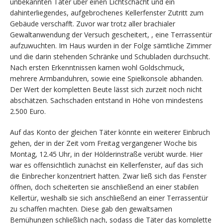
unbekannten Täter über einen Lichtschacht und ein
dahinterliegendes, aufgebrochenes Kellerfenster Zutritt zum
Gebäude verschafft. Zuvor war trotz aller brachialer
Gewaltanwendung der Versuch gescheitert, , eine Terrassentür
aufzuwuchten. Im Haus wurden in der Folge sämtliche Zimmer
und die darin stehenden Schränke und Schubladen durchsucht.
Nach ersten Erkenntnissen kamen wohl Goldschmuck,
mehrere Armbanduhren, sowie eine Spielkonsole abhanden.
Der Wert der kompletten Beute lässt sich zurzeit noch nicht
abschätzen. Sachschaden entstand in Höhe von mindestens
2.500 Euro.
Auf das Konto der gleichen Täter könnte ein weiterer Einbruch
gehen, der in der Zeit vom Freitag vergangener Woche bis
Montag, 12.45 Uhr, in der Hölderinstraße verübt wurde. Hier
war es offensichtlich zunächst ein Kellerfenster, auf das sich
die Einbrecher konzentriert hatten. Zwar ließ sich das Fenster
öffnen, doch scheiterten sie anschließend an einer stabilen
Kellertür, weshalb sie sich anschließend an einer Terrassentür
zu schaffen machten. Diese gab den gewaltsamen
Bemühungen schließlich nach, sodass die Täter das komplette