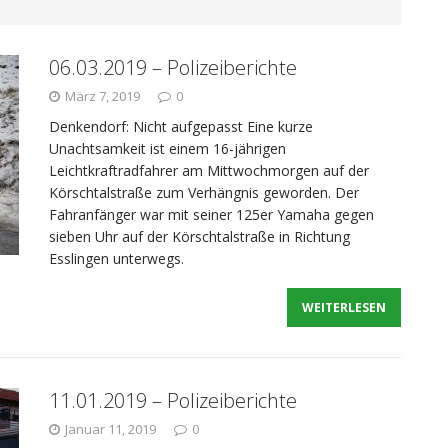
nrufer
POLIZEIBERICHTE
06.03.2019 – Polizeiberichte
: Widerstand geleistet
POLIZEIBERICHTE
März 7, 2019
0
Denkendorf: Nicht aufgepasst Eine kurze
: Mutmaßlicher Rauschgiftdealer in Haft
Unachtsamkeit ist einem 16-jährigen
Leichtkraftradfahrer am Mittwochmorgen auf der
Körschtalstraße zum Verhängnis geworden. Der
Fahranfänger war mit seiner 125er Yamaha gegen
sieben Uhr auf der Körschtalstraße in Richtung
 Gasaustritt aus Pkw, Unfälle, Einbrecher gefasst
Esslingen unterwegs.
WEITERLESEN
11.01.2019 – Polizeiberichte
Januar 11, 2019
0